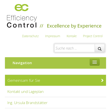
Datenschutz
Impressum
Kontakt
Project Control
Navigation
Energieausweis/Beratung
Gemeinsam für Sie
Planung
Kontakt und Lageplan
Service
Ing. Ursula Brandstätter
Brandstätter Bau- und