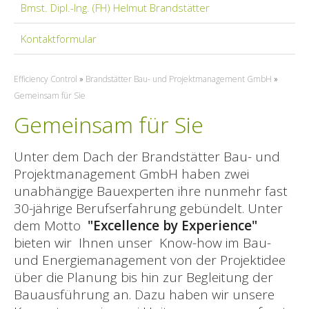
Projektmanagement GmbH
Bmst. Dipl.-Ing. (FH) Helmut Brandstätter
Aktuelles | News
Kontaktformular
Referenzen
Efficiency Control
»
Brandstätter Bau- und Projektmanagement GmbH
»
Gemeinsam für Sie
Gemeinsam für Sie
Unter dem Dach der Brandstätter Bau- und
Projektmanagement GmbH haben zwei
unabhängige Bauexperten ihre nunmehr fast
30-jährige Berufserfahrung gebündelt. Unter
dem Motto
"Excellence by Experience"
bieten wir Ihnen unser Know-how im Bau-
und Energiemanagement von der Projektidee
über die Planung bis hin zur Begleitung der
Bauausführung an. Dazu haben wir unsere