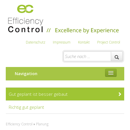
Datenschutz
Impressum
Kontakt
Project Control
Navigation
Energieausweis/Beratung
Gut geplant ist besser gebaut
Planung
Richtig gut geplant
Service
Efficiency Control
Brandstätter Bau- und
»
Planung